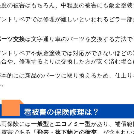
軽度の被害はもちろん、中程度の被害にも鈑金塗装
デントリペアでは修理が難しいといわれるピラー部
パーツ交換
は文字通り車のパーツを交換する方法で
デントリペアや鈑金塗装では対応ができないほどの
場合や、修理するよりは
交換した方が安く済む
場合
基本的には新品のパーツに取り換えるため、仕上り
ん。
車両保険には
一般型
と
エコノミー型
があり、補償範
も雹害である「
飛来・落下物との衝突
」が含まれい