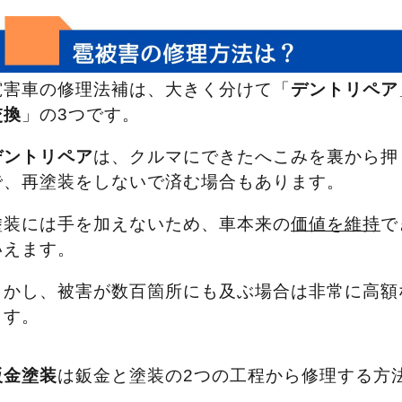
雹害車の修理法補は、大きく分けて「
デントリペア
交換
」の3つです。
デントリペア
は、クルマにできたへこみを裏から押
で、再塗装をしないで済む場合もあります。
塗装には手を加えないため、車本来の
価値を維持
で
いえます。
しかし、被害が数百箇所にも及ぶ場合は非常に高額
ます。
鈑金塗装
は鈑金と塗装の2つの工程から修理する方