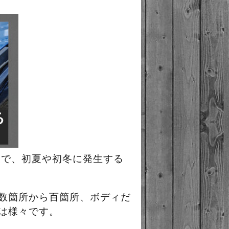
象で、初夏や初冬に発生する
数箇所から百箇所、ボディだ
は様々です。